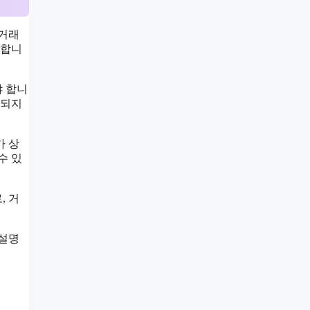
 거래
내합니
야 합니
연되지
가 상
수 있
, 거
 설명