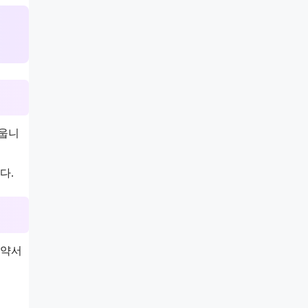
세웁니
다.
계약서