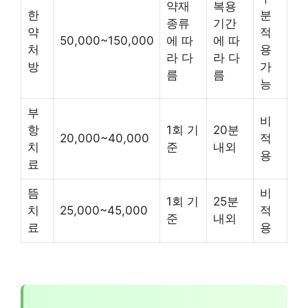
약재
복용
한
분
종류
기간
약
적
50,000~150,000
에 따
에 따
처
용
라 다
라 다
방
가
름
름
능
부
비
항
1회 기
20분
20,000~40,000
적
치
준
내외
용
료
뜸
비
1회 기
25분
치
25,000~45,000
적
준
내외
료
용