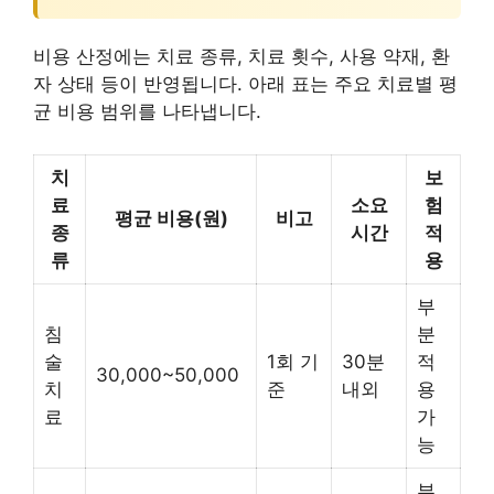
비용 산정에는 치료 종류, 치료 횟수, 사용 약재, 환
자 상태 등이 반영됩니다. 아래 표는 주요 치료별 평
균 비용 범위를 나타냅니다.
치
보
료
소요
험
평균 비용(원)
비고
종
시간
적
류
용
부
침
분
술
1회 기
30분
적
30,000~50,000
치
준
내외
용
료
가
능
부