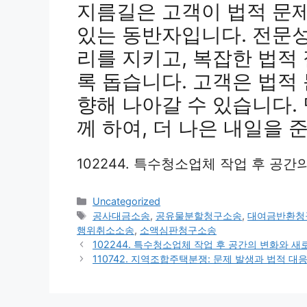
지름길은 고객이 법적 문제
있는 동반자입니다. 전문
리를 지키고, 복잡한 법적
록 돕습니다. 고객은 법적
향해 나아갈 수 있습니다.
께 하여, 더 나은 내일을 
102244. 특수청소업체 작업 후 공
Categories
Uncategorized
Tags
공사대금소송
,
공유물분할청구소송
,
대여금반환청
행위취소소송
,
소액심판청구소송
102244. 특수청소업체 작업 후 공간의 변화와 새
110742. 지역조합주택분쟁: 문제 발생과 법적 대