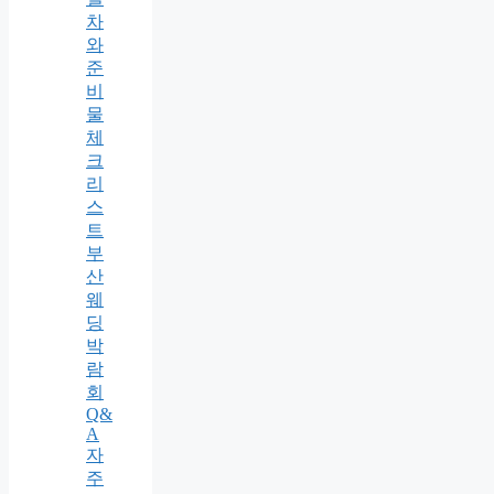
차
와
준
비
물
체
크
리
스
트
부
산
웨
딩
박
람
회
Q&
A
자
주