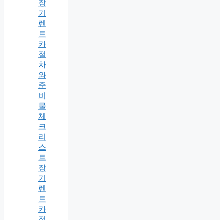
장
기
렌
트
카
절
차
와
준
비
물
체
크
리
스
트
장
기
렌
트
카
절